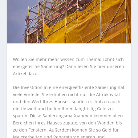
Wollen Sie mehr mehr wissen zum Thema: Lohnt sich
energetische Sanierung? Dann lesen Sie hier unseren
Artikel dazu.
Die Investition in eine energieeffiziente Sanierung hat
viele Vorteile. Sie erhöhen nicht nur die Attraktivität
und den Wert Ihres Hauses, sondern schützen auch
die Umwelt und helfen Ihnen langfristig Geld zu
sparen. Diese Sanierungsmaßnahmen kommen allen
Bereichen Ihres Hauses zugute, von den Wänden bis
zu den Fenstern. Außerdem können Sie so Geld für
Malerarbeiten und Reparaturen sparen und